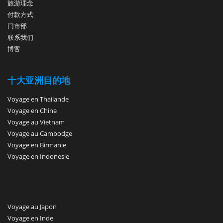
旅游理念
付款方式
门市部
联系我们
博客
十大亚洲目的地
Voyage en Thailande
Voyage en Chine
Voyage au Vietnam
Voyage au Cambodge
Voyage en Birmanie
Voyage en Indonesie
Voyage au Japon
Voyage en Inde