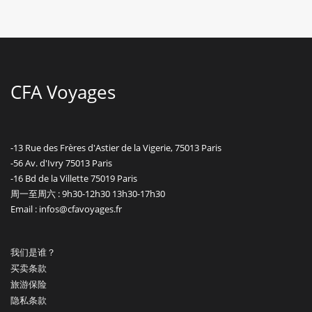
CFA Voyages
-13 Rue des Frères d'Astier de la Vigerie, 75013 Paris
-56 Av. d'Ivry 75013 Paris
-16 Bd de la Villette 75019 Paris
周一至周六 : 9h30-12h30 13h30-17h30
Email : infos@cfavoyages.fr
我们是谁？
买卖条款
旅游保险
隐私条款