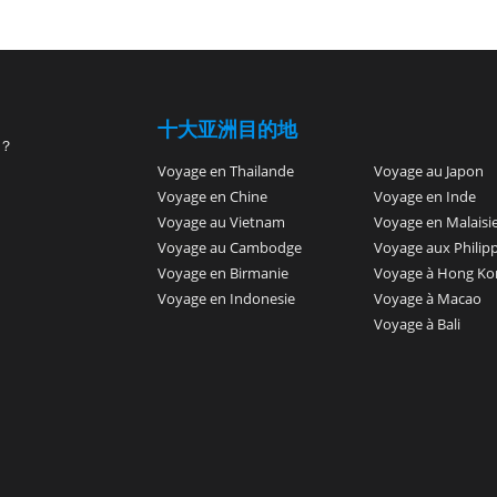
十大亚洲目的地
？
Voyage en Thailande
Voyage au Japon
Voyage en Chine
Voyage en Inde
Voyage au Vietnam
Voyage en Malaisi
Voyage au Cambodge
Voyage aux Philip
Voyage en Birmanie
Voyage à Hong Ko
Voyage en Indonesie
Voyage à Macao
Voyage à Bali