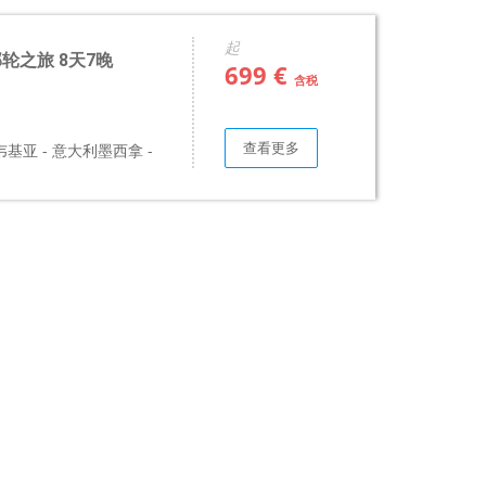
起
 邮轮之旅 8天7晚
699 €
含税
查看更多
韦基亚 - 意大利墨西拿 -