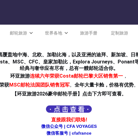
邮轮旅游
世界各地
旅游手册
定制旅游
线覆盖地中海、北欧、加勒比海，以及亚洲的迪拜、新加坡、日
osta、MSC、CFC、皇家加勒比，Explora Journeys、Ponant
经典与奢华应有尽有，总有一艘邮轮适合你。
环亚旅游
连续六年荣获Costa邮轮巴黎大区销售第一
，
荣获
MSC邮轮法国团队销售冠军
。
全年大量卡舱，价格有优势
【环亚旅游2026豪华邮轮手册】点击下方即可查看
。
直接跟我们联络!
微信公众号 | CFA VOYAGES
微信客服号 | cfafrance