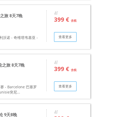
起
轮之旅 8天7晚
399 €
含税
查看更多
利沃诺 - 奇维塔韦基亚 -
起
邮轮之旅 8天7晚
399 €
含税
查看更多
马赛 - Barcelone 巴塞罗
unisie突尼...
起
轮 9天8晚