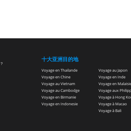
十大亚洲目的地
？
Voyage en Thailande
Voyage au Japon
Voyage en Chine
Voyage en Inde
Voyage au Vietnam
Voyage en Malaisi
Voyage au Cambodge
Voyage aux Philip
Voyage en Birmanie
Voyage à Hong Ko
Voyage en Indonesie
Voyage à Macao
Voyage à Bali