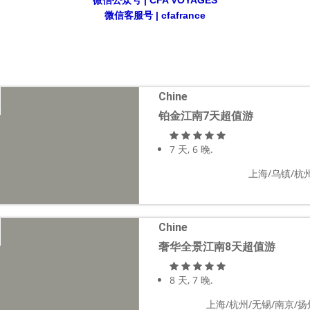
微信公众号 | CFA VOYAGES
微信客服号
| cfafrance
Chine
铂金江南7天超值游
7 天, 6 晚.
上海/乌镇/杭州
Chine
奢华全景江南8天超值游
8 天, 7 晚.
上海/杭州/无锡/南京/扬州