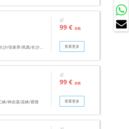
起
99 €
含税
查看更多
长沙/张家界/凤凰/长沙...
起
99 €
含税
查看更多
三峡/神农溪/巫峡/瞿塘
起