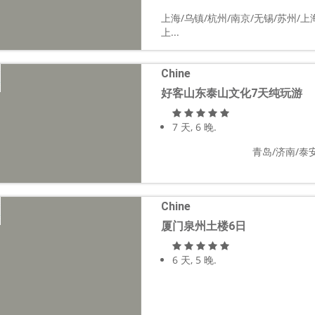
上海/乌镇/杭州/南京/无锡/苏州/上
上...
Chine
好客山东泰山文化7天纯玩游
7 天, 6 晚.
青岛/济南/泰安
Chine
厦门泉州土楼6日
6 天, 5 晚.