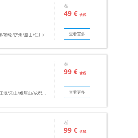
起
49 €
含税
查看更多
海/游轮/济州/釜山/仁川/
起
99 €
含税
查看更多
堰/乐山/峨眉山/成都...
起
99 €
含税