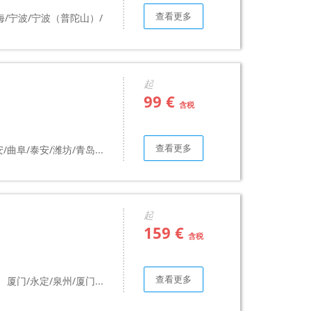
查看更多
海/宁波/宁波（普陀山）/
起
99 €
含税
查看更多
/曲阜/泰安/潍坊/青岛...
起
159 €
含税
查看更多
厦门/永定/泉州/厦门...