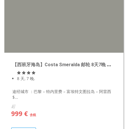
【西班牙海岛】Costa Smeralda 邮轮 8天7晚 【含往返机票】
8 天, 7 晚.
途经城市 ：巴黎 – 特内里费 – 富埃特文图拉岛 – 阿雷西
$...
起
999 €
含税