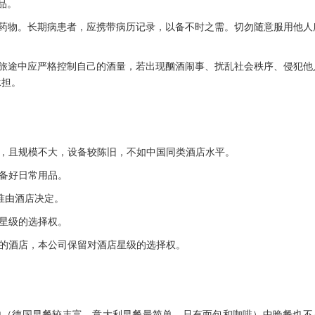
品。
的药物。长期病患者，应携带病历记录，以备不时之需。切勿随意服用他人
在旅途中应严格控制自己的酒量，若出现酗酒闹事、扰乱社会秩序、侵犯他
承担。
有限，且规模不大，设备较陈旧，不如中国同类酒店水平。
准备好日常用品。
标准由酒店决定。
店星级的选择权。
市的酒店，本公司保留对酒店星级的选择权。
简单（德国早餐较丰富，意大利早餐最简单，只有面包和咖啡）中晚餐也不