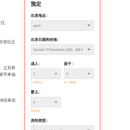
预定
出发地点 :
而过。
出发日期和价格 :
古世纪之
成人 :
孩子 :
。之后前
诞节来临
12岁以上
2-11周岁
婴儿 :
快结束此
0至2岁
房间类型 :