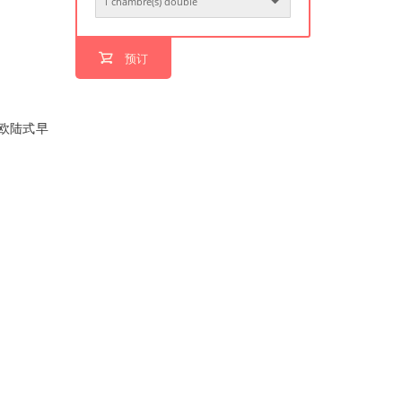
预订
欧陆式早