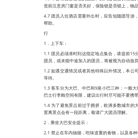
觉前注意房门窗是否关好，保险锁是否锁上，物
4.7 团员入住酒店需要外出时，应告知随团导
帮助。
行
1．上下车：
1.1 团员必须准时到达指定地点集合，请提前
团员，或未能中途加入的团员，将被视为自动放
1.2 如遇交通情况或者其他特殊以外情况，本
等待。
1.3 客车分为大巴、中巴和9座小巴三种：一
巴士行李舱空间有限，建议出行时尽可能不要携
1.4 为了避免景点前过于拥挤，欧洲多数城市
置离景点会有一段距离，敬请广大团员理解。
2．乘坐大巴安全提示：
2.1 禁止在车内抽烟，吃味道重的食物，以及各