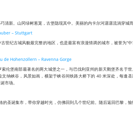
小巧清新。山冈绿树葱茏，古堡隐现其中。美丽的内卡尔河潺潺流淌穿城
er – Stuttgart
中古世纪古城风貌最完整的地区，也是最富有浪漫情调的城市，被誉为“中
ohenzollern – Ravenna Gorge
亨索伦堡南部最著名的两大城堡之一，与巴伐利亚州的新天鹅堡齐名于世
文纳峡谷，风景如画，横架于峡谷间铁路大桥下的 40 米深处，每逢圣
圣诞市场。
风格的圣诞集市，带你穿越时光，仿佛回到几个世纪前。随后返回巴黎，愉