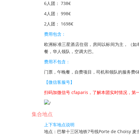
6人团： 738€
4人团： 998€
2人团： 1698€
费用包含：
欧洲标准三星酒店住宿，房间以标间为主，（如单
餐，华人领队，空调大巴。
费用不包含：
门票，午晚餐，自费项目，司机和领队的服务费6
【微信客服号】
扫码加微信号 cfaparis，了解本团实时情况
集合地点
上下车地点说明
地点：巴黎十三区地铁7号线Porte de Choisy 