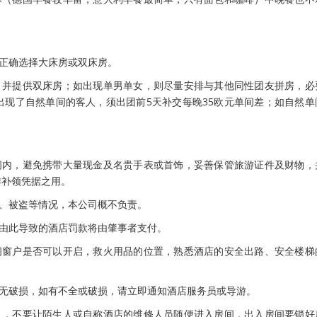
时正确选择大床房或双床房。
务，并提供双床房；如出现单男单女，则尽量安排与其他同性团友拼房，必
出现了自然单间的客人，须出团前5天补交每晚35欧元单间差；如自然单
房间内，避免携带大量现金及名贵手表或首饰，妥善保管旅游证件及财物，
作补领凭据之用。
失、被盗等情况，本公司概不负责。
，由此导致的酒店罚款将由肇事者支付。
房间窗户是否可以开启，救火用品的位置，熟悉酒店的安全出路、安全楼梯
，有无破损，如有不全或破损，请立即通知酒店服务员或导游。
生人，不要让陌生人或自称酒店的维修人员随便进入房间，出入房间要锁好