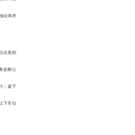
地址询求
点出发的
务必耐心
小；鉴于
上下车位