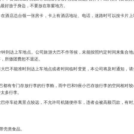
品最好放于身边，不要放在靠窗地方。
游，在酒店总台领一张房卡，卡上有酒店地址、电话，迷路时可以按卡片上
15分钟到达上车地点。公司旅游大巴不作等候，未能按照约定时间来集合地
弃，所缴团费恕不退还。
公司大巴不能准时到达上车地点或者时间临时变更，本公司将及时通知，请
般大巴都有专门存放行李的行李舱，而中巴和9座小巴存放行李的空间相对较
带太多行李。
的大巴停车处离景点较远，不允许司机随便停车，违者会被高额罚款，有时
种带壳类食品。