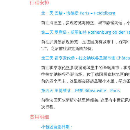
行程安排
第一天 巴黎 - 海德堡 Paris – Heidelberg
前往海德堡，参观游览海德堡。城市静谧闲适，
第二天 罗腾堡 - 斯图加特 Rothenburg ob der Taub
前往罗腾堡参观游览，是德国所有城市中，保存
宝”。之后前往游览斯图加特。
第三天 霍亨索伦堡 - 拉文纳峡谷圣诞市场 Château de H
前往霍亨索伦堡参观游览城堡中的圣诞集市，霍
往拉文纳峡谷圣诞市场。位于德国黑森林地区的拉
前的四个周末，这里都会搭起圣诞小木屋，举办
第四天 里博维莱 – 巴黎 Ribeauvillé – Paris
前往法国阿尔萨斯小镇里博维莱, 这里有中世纪
次行程。
费用明细
小包团自选日期：