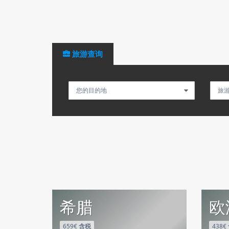
旅游查询
希腊
欧
659€ 含税
438€