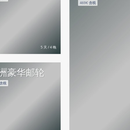
469€ 含税
5 天 / 4 晚
洲豪华邮轮
 含税