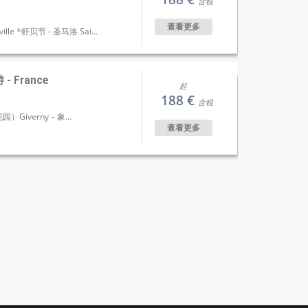
含税
查看更多
ille *虾贝节 - 圣马洛 Sai...
 France
起
188 €
含税
Giverny – 象...
查看更多