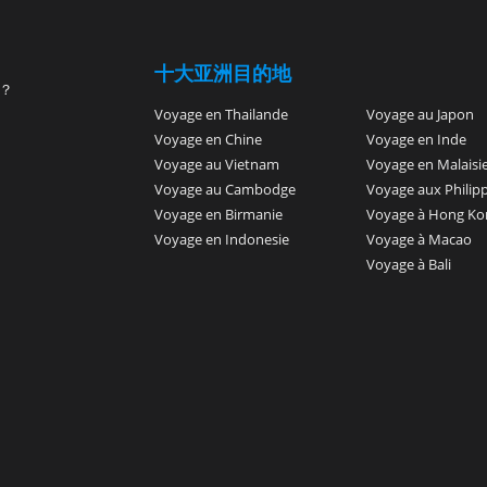
十大亚洲目的地
？
Voyage en Thailande
Voyage au Japon
Voyage en Chine
Voyage en Inde
Voyage au Vietnam
Voyage en Malaisi
Voyage au Cambodge
Voyage aux Philip
Voyage en Birmanie
Voyage à Hong Ko
Voyage en Indonesie
Voyage à Macao
Voyage à Bali