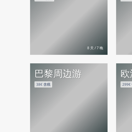
8 天 / 7 晚
巴黎周边游
欧
38€ 含税
299€